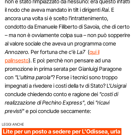
non è stato rimpiazzato da nessuno: era questo infatti
il nodo che aveva mandato in tilt i dirigenti
Rai.
E
ancora una volta si è scelto l'intrattenimento,
condotto da Emanuele Filiberto di Savoia, che di certo
– ma non è ovviamente colpa sua – non può sopperire
al valore sociale che aveva un programma come
Annozero.
Per fortuna che c'è
La7
(
qui il
palinsesto
). E poi: perchè non pensare ad una
promozione in prima serata per Gianluigi Paragone
con
"L'ultima parola"
? Forse i tecnici sono troppo
impegnati a rivedere i costi della tv di Stato? L'
Usigrai
conclude chiedendo conto e ragione dei
"costi di
realizzazione di Pechino Express"
, dei
"ricavi
previsti"
e poi conclude seccamente:
LEGGI ANCHE
Lite per un posto a sedere per L'Odissea, urla