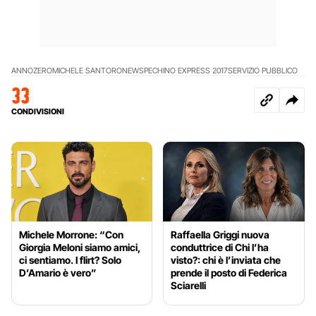
ANNOZERO
MICHELE SANTORO
NEWS
PECHINO EXPRESS 2017
SERVIZIO PUBBLICO
33
CONDIVISIONI
Michele Morrone: “Con
Raffaella Griggi nuova
Giorgia Meloni siamo amici,
conduttrice di Chi l’ha
ci sentiamo. I flirt? Solo
visto?: chi è l’inviata che
D’Amario è vero”
prende il posto di Federica
Sciarelli