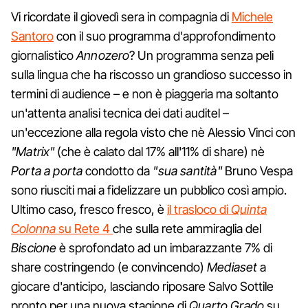
Vi ricordate il giovedì sera in compagnia di
Michele
Santoro
con il suo programma d'approfondimento
giornalistico
Annozero
? Un programma senza peli
sulla lingua che ha riscosso un grandioso successo in
termini di audience – e non è piaggeria ma soltanto
un'attenta analisi tecnica dei dati auditel –
un'eccezione alla regola visto che nè Alessio Vinci con
"Matrix"
(che è calato dal 17% all'11% di share) nè
Porta a porta
condotto da
"sua santità"
Bruno Vespa
sono riusciti mai a fidelizzare un pubblico così ampio.
Ultimo caso, fresco fresco, è
il trasloco di
Quinta
Colonna
su Rete 4
che sulla rete ammiraglia del
Biscione
è sprofondato ad un imbarazzante 7% di
share costringendo (e convincendo)
Mediaset
a
giocare d'anticipo, lasciando riposare Salvo Sottile
pronto per una nuova stagione di
Quarto Grado
su