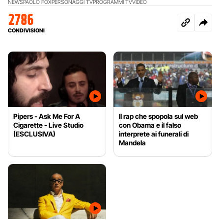
NEWS
PAOLO FOX
PERSONAGGI TV
PROGRAMMI TV
VIDEO
2786
CONDIVISIONI
Pipers - Ask Me For A
Il rap che spopola sul web
Cigarette - Live Studio
con Obama e il falso
(ESCLUSIVA)
interprete ai funerali di
Mandela