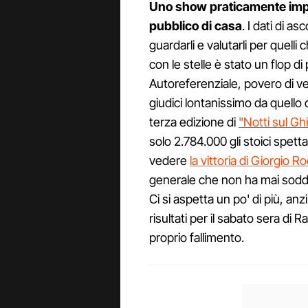
Uno show praticamente impal
pubblico di casa
. I dati di as
guardarli e valutarli per quelli
con le stelle è stato un flop d
Autoreferenziale, povero di ve
giudici lontanissimo da quello di
terza edizione di
"Notti sul Gh
solo 2.784.000 gli stoici spetta
vedere
la vittoria di Giorgio R
generale che non ha mai soddi
Ci si aspetta un po' di più, a
risultati per il sabato sera d
proprio fallimento.