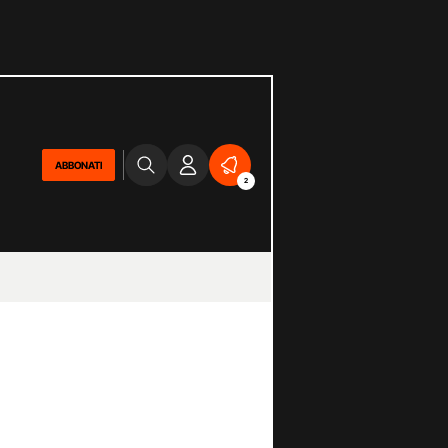
ABBONATI
2