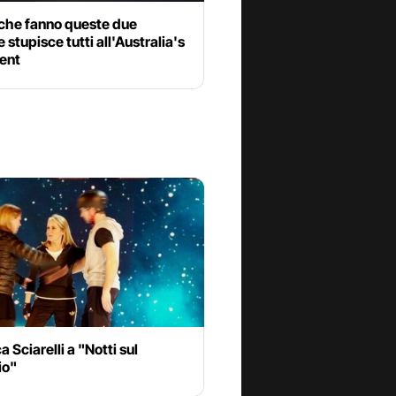
 che fanno queste due
 stupisce tutti all'Australia's
lent
a Sciarelli a "Notti sul
io"