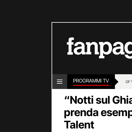
PROGRAMMI TV
GF 
“Notti sul Ghia
prenda esempi
Talent