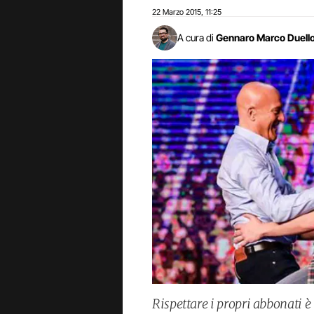
22 Marzo 2015
11:25
,
A cura di
Gennaro Marco Duell
Rispettare i propri abbonati è 