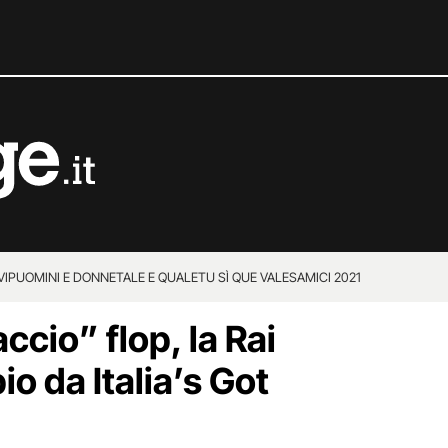
VIP
UOMINI E DONNE
TALE E QUALE
TU SÌ QUE VALES
AMICI 2021
ccio” flop, la Rai
o da Italia’s Got