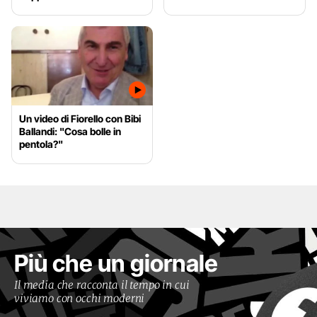
Un video di Fiorello con Bibi
Ballandi: "Cosa bolle in
pentola?"
Più che un giornale
Il media che racconta il tempo in cui
viviamo con occhi moderni