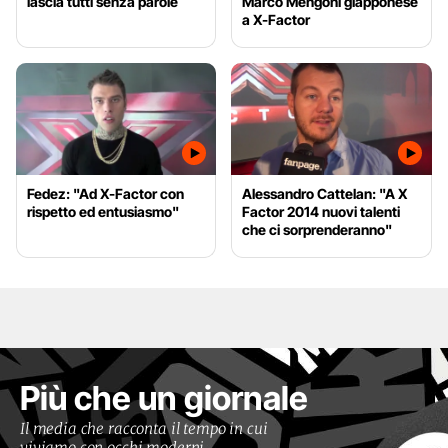
lascia tutti senza parole
Marco Mengoni giapponese
a X-Factor
Fedez: "Ad X-Factor con
Alessandro Cattelan: "A X
rispetto ed entusiasmo"
Factor 2014 nuovi talenti
che ci sorprenderanno"
Più che un giornale
Il media che racconta il tempo in cui
viviamo con occhi moderni