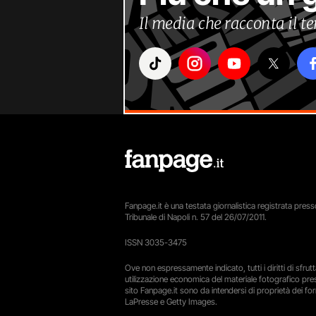
Il media che racconta il 
Fanpage.it è una testata giornalistica registrata presso
Tribunale di Napoli n. 57 del 26/07/2011.
ISSN 3035-3475
Ove non espressamente indicato, tutti i diritti di sfru
utilizzazione economica del materiale fotografico pre
sito Fanpage.it sono da intendersi di proprietà dei forn
LaPresse e Getty Images.