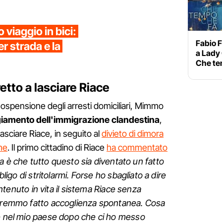
 viaggio in bici:
Fabio F
r strada e la
a Lady 
Che te
tto a lasciare Riace
 sospensione degli arresti domiciliari, Mimmo
iamento dell'immigrazione clandestina
,
lasciare Riace, in seguito al
divieto di dimora
me
. Il primo cittadino di Riace
ha commentato
a è che tutto questo sia diventato un fatto
bligo di stritolarmi. Forse ho sbagliato a dire
uto in vita il sistema Riace senza
avremmo fatto accoglienza spontanea. Cosa
re nel mio paese dopo che ci ho messo