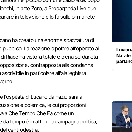
i dimora nel piccolo comune calabrese. Dopo
ianchi, in arte Zoro, a Propaganda Live due
rlare in televisione e lo fa sulla prima rete
Lucano ha creato una enorme spaccatura di
ne pubblica. La reazione bipolare all'operato ai
Luciana
Natale,
o di Riace ha visto la totale e piena solidarietà
parlano
'opposizione, contrapposta alla condanna
ascrivibile in particolare all'ala leghista
verno.
 l'ospitata di Lucano da Fazio sarà a
ussione e polemica, le cui proporzioni
nsa a Che Tempo Che Fa come un
e da tempo è in atto una campagna politica,
e del centrodestra.