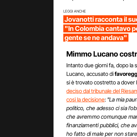
LEGGI ANCHE
Jovanotti racconta il suo
"In Colombia cantavo pe
gente se ne andava"
Mimmo Lucano costre
Intanto due giorni fa, dopo la
Lucano, accusato di
favoregg
si è trovato costretto a dover 
deciso dal tribunale del Riesa
così la decisione
:
"La mia paur
politico, che adesso ci sia l’ob
che avremmo comunque manten
finanziamenti pubblici, che 
ho fatto di male per non sta