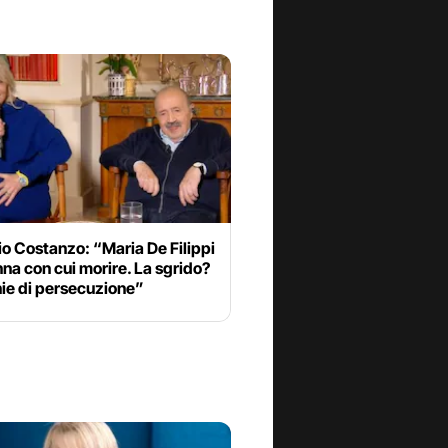
o Costanzo: “Maria De Filippi
nna con cui morire. La sgrido?
ie di persecuzione”