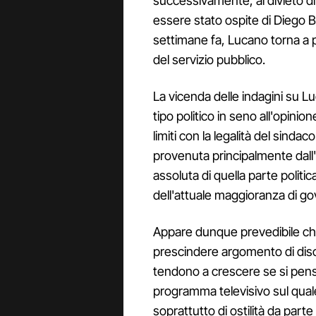
successivamente, al divieto d
essere stato ospite di Diego B
settimane fa, Lucano torna a pa
del servizio pubblico.
La vicenda delle indagini su 
tipo politico in seno all'opinio
limiti con la legalità del sindac
provenuta principalmente dall
assoluta di quella parte politica 
dell'attuale maggioranza di go
Appare dunque prevedibile che
prescindere argomento di disc
tendono a crescere se si pe
programma televisivo sul qual
soprattutto di ostilità da part