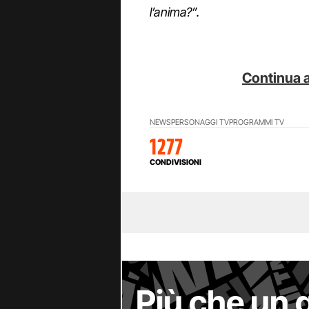
l’anima?”.
Continua a
NEWS
PERSONAGGI TV
PROGRAMMI TV
1277
CONDIVISIONI
Più che un 