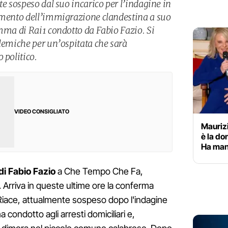
te sospeso dal suo incarico per l’indagine in
iamento dell’immigrazione clandestina a suo
amma di Rai1 condotto da Fabio Fazio. Si
olemiche per un’ospitata che sarà
 politico.
VIDEO CONSIGLIATO
Maurizi
è la do
Ha man
i Fabio Fazio
a Che Tempo Che Fa,
1. Arriva in queste ultime ore la conferma
 Riace, attualmente sospeso dopo l'indagine
 condotto agli arresti domiciliari e,