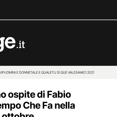
VIP
UOMINI E DONNE
TALE E QUALE
TU SÌ QUE VALES
AMICI 2021
 ospite di Fabio
empo Che Fa nella
 ottobre