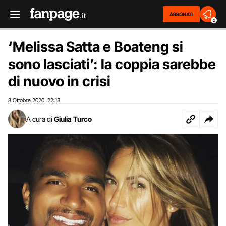
ABBONATI
2
‘Melissa Satta e Boateng si
sono lasciati’: la coppia sarebbe
di nuovo in crisi
8 Ottobre 2020
22:13
,
A cura di
Giulia Turco