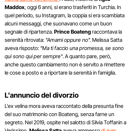
Maddox
, oggi 6 anni, si erano trasferiti in Turchia. In
quel periodo, su Instagram, la coppia si era scambiata
alcuni messaggi, che suonavano come un buon
segnale di ripartenza.
Prince Boateng
raccontava la
serenità ritrovata:
"Amami oppure no".
Melissa Satta
aveva risposto:
"Ma ti faccio una promessa, se sono
qui sono qui per sempre"
. A quanto pare, però,
anche questo cambiamento non è servito a rimettere
le cose a posto e a riportare la serenità in famiglia.
L'annuncio del divorzio
L'ex velina mora aveva raccontato della presunta fine
del suo matrimonio con Boateng, senza farne un
segreto. Nel 2019, ospite nel salotto di Silvia Toffanin a
Verissimo,
Melissa Satta
aveva ammesso
di aver