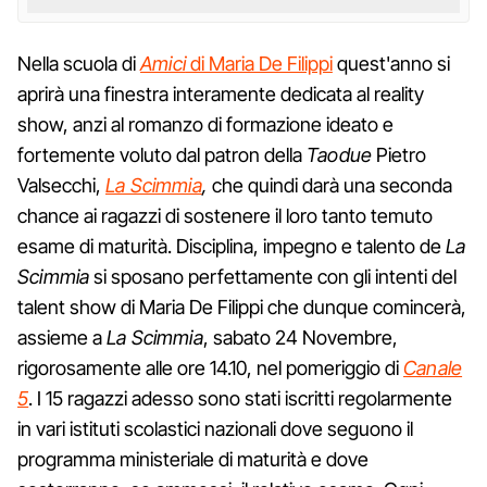
Nella scuola di
Amici
di Maria De Filippi
quest'anno si
aprirà una finestra interamente dedicata al reality
show, anzi al romanzo di formazione ideato e
fortemente voluto dal patron della
Taodue
Pietro
Valsecchi,
La Scimmia
,
che quindi darà una seconda
chance ai ragazzi di sostenere il loro tanto temuto
esame di maturità. Disciplina, impegno e talento de
La
Scimmia
si sposano perfettamente con gli intenti del
talent show di Maria De Filippi che dunque comincerà,
assieme a
La Scimmia
, sabato 24 Novembre,
rigorosamente alle ore 14.10, nel pomeriggio di
Canale
5
. I 15 ragazzi adesso sono stati iscritti regolarmente
in vari istituti scolastici nazionali dove seguono il
programma ministeriale di maturità e dove