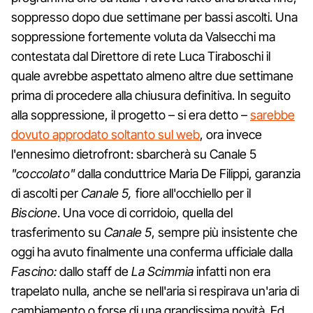
soppresso dopo due settimane per bassi ascolti. Una
soppressione fortemente voluta da Valsecchi ma
contestata dal Direttore di rete Luca Tiraboschi il
quale avrebbe aspettato almeno altre due settimane
prima di procedere alla chiusura definitiva. In seguito
alla soppressione, il progetto – si era detto –
sarebbe
dovuto approdato soltanto sul web
, ora invece
l'ennesimo dietrofront: sbarcherà su Canale 5
"coccolato"
dalla conduttrice Maria De Filippi, garanzia
di ascolti per
Canale 5,
fiore all'occhiello per il
Biscione
. Una voce di corridoio, quella del
trasferimento su
Canale 5
, sempre più insistente che
oggi ha avuto finalmente una conferma ufficiale dalla
Fascino:
dallo staff de
La Scimmia
infatti non era
trapelato nulla, anche se nell'aria si respirava un'aria di
cambiamento o forse di una grandissima novità. Ed