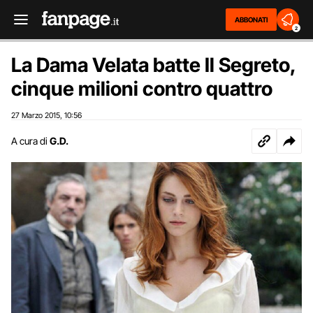
ABBONATI
2
La Dama Velata batte Il Segreto,
cinque milioni contro quattro
27 Marzo 2015
10:56
,
A cura di
G.D.