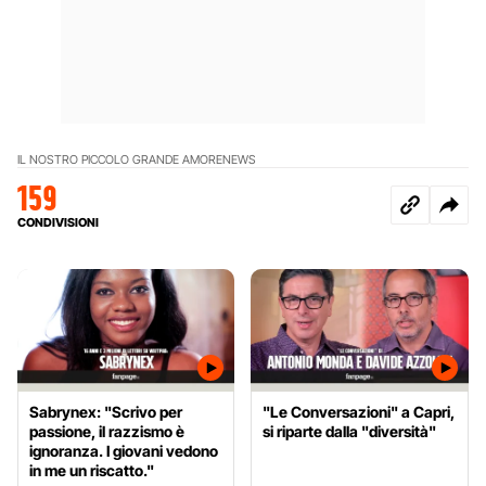
IL NOSTRO PICCOLO GRANDE AMORE
NEWS
159
CONDIVISIONI
Sabrynex: "Scrivo per
"Le Conversazioni" a Capri,
passione, il razzismo è
si riparte dalla "diversità"
ignoranza. I giovani vedono
in me un riscatto."