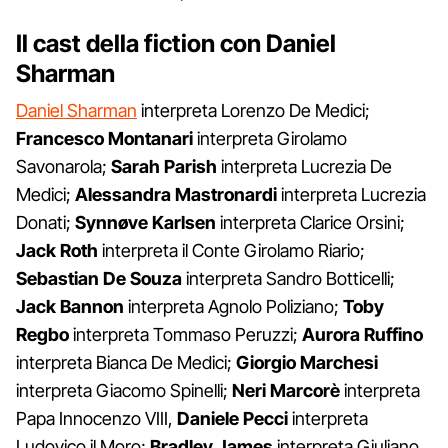
Il cast della fiction con Daniel
Sharman
Daniel Sharman
interpreta Lorenzo De Medici;
Francesco Montanari
interpreta Girolamo
Savonarola;
Sarah Parish
interpreta Lucrezia De
Medici;
Alessandra Mastronardi
interpreta Lucrezia
Donati;
Synnøve Karlsen
interpreta Clarice Orsini;
Jack Roth
interpreta il Conte Girolamo Riario;
Sebastian De Souza
interpreta Sandro Botticelli;
Jack Bannon
interpreta Agnolo Poliziano;
Toby
Regbo
interpreta Tommaso Peruzzi;
Aurora Ruffino
interpreta Bianca De Medici;
Giorgio Marchesi
interpreta Giacomo Spinelli;
Neri Marcorè
interpreta
Papa Innocenzo VIII,
Daniele Pecci
interpreta
Ludovico il Moro;
Bradley James
interpreta Giuliano