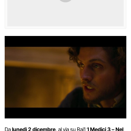
Da
lunedì 2 dicembre
, al via su Rai1 ‘
I Medici 3 – Nel