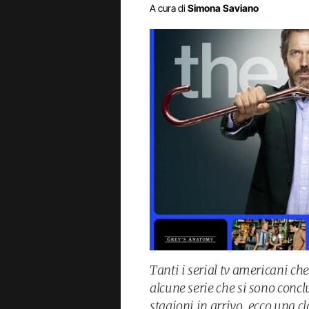
A cura di
Simona Saviano
Tanti i serial tv americani che
alcune serie che si sono conc
stagioni in arrivo, ecco una cl