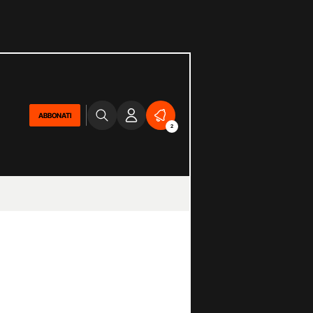
ABBONATI
2