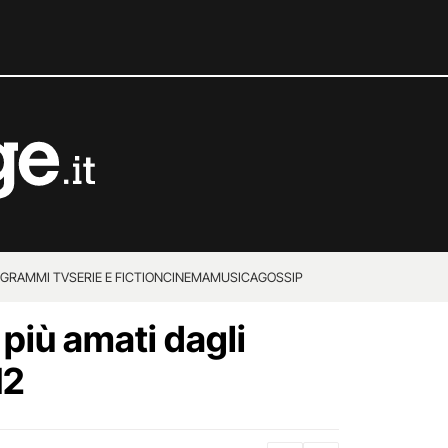
GRAMMI TV
SERIE E FICTION
CINEMA
MUSICA
GOSSIP
m più amati dagli
12