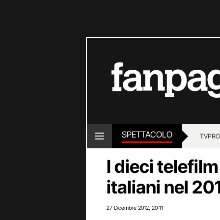
SPETTACOLO
TV
PRO
I dieci telefil
italiani nel 20
27 Dicembre 2012
20:11
,