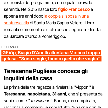
ex tronista del programma, con il quale ritrova la
serenità. Nel 2015 nasce loro
figlio Francesco
e
appena tre anni dopo
la coppia si sposa in una
sontuosa villa
di Santa Maria Capua Vetere. Il loro
romantico momento è stato anche seguito in diretta
da Barbara d'Urso a Pomeriggio5.
LEGGI ANCHE
GFVip, Biagio D'Anelli allontana Miriana troppo
gelosa: "Sono single, faccio quello che voglio"
Teresanna Pugliese conosce gli
inquilini della casa
La prima delle tre ragazze a rivelarsi ai "vipponi" è
Teresanna
,
napoletana
,
31 anni
, che si presenta da
subito come
"un vulcano"
. Buona, ma complicata,
racconta ai compagni, e soprattutto
"una che non le