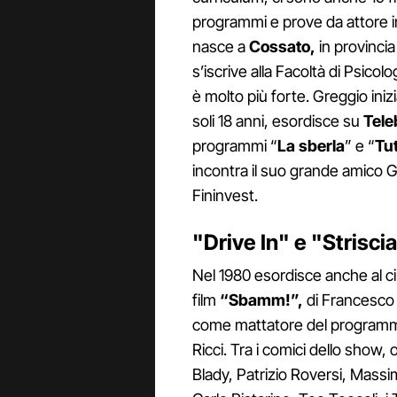
programmi e prove da attore in 
nasce a
Cossato,
in provincia 
s’iscrive alla Facoltà di Psico
è molto più forte. Greggio iniz
soli 18 anni, esordisce su
Tele
programmi “
La sberla
” e “
Tu
incontra il suo grande amico G
Fininvest.
"Drive In" e "Striscia
Nel 1980 esordisce anche al c
film
“Sbamm!”,
di Francesco 
come mattatore del programma c
Ricci. Tra i comici dello show,
Blady, Patrizio Roversi, Massi