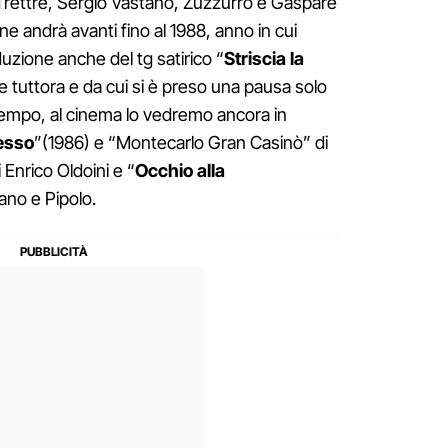
i Trettré, Sergio Vastano, Zuzzurro e Gaspare
one andrà avanti fino al 1988, anno in cui
duzione anche del tg satirico “
Striscia la
 tuttora e da cui si è preso una pausa solo
ttempo, al cinema lo vedremo ancora in
cesso
”(1986) e “Montecarlo Gran Casinò” di
i Enrico Oldoini e “
Occhio alla
lano e Pipolo.