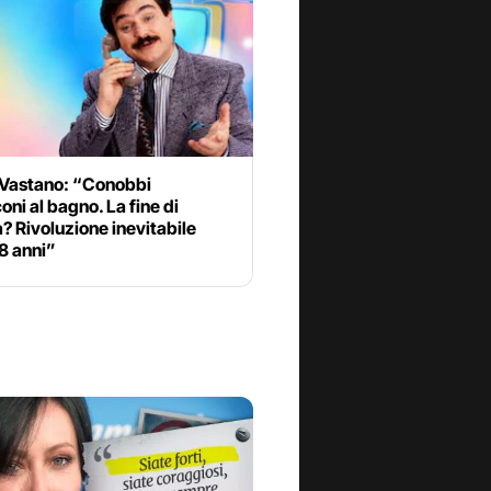
 Vastano: “Conobbi
oni al bagno. La fine di
a? Rivoluzione inevitabile
8 anni”