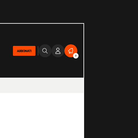
ABBONATI
2