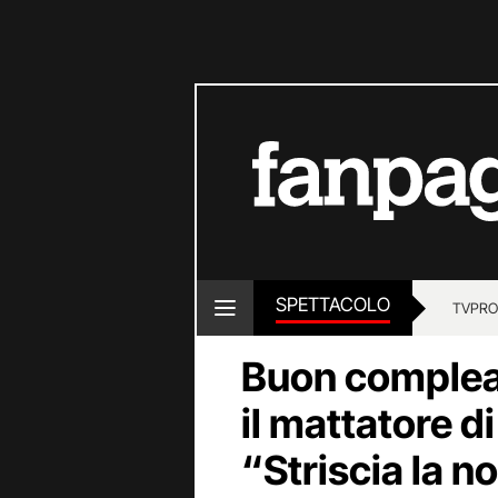
SPETTACOLO
TV
PRO
Buon complea
il mattatore di
“Striscia la n