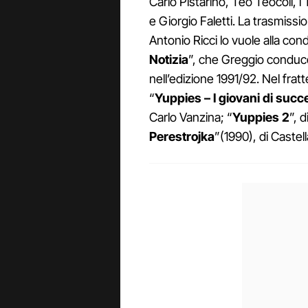
Carlo Pistarino, Teo Teocoli, 
e Giorgio Faletti. La trasmissi
Antonio Ricci lo vuole alla con
Notizia
”, che Greggio conduce
nell’edizione 1991/92. Nel fra
“
Yuppies – I giovani di suc
Carlo Vanzina; “
Yuppies 2
”, d
Perestrojka
”(1990), di Castel