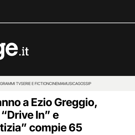
GRAMMI TV
SERIE E FICTION
CINEMA
MUSICA
GOSSIP
nno a Ezio Greggio,
 “Drive In” e
otizia” compie 65