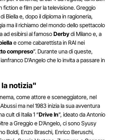
fiction e film per la televisione. Greggio
di Biella e, dopo il diploma in ragioneria,
logia ma il richiamo del mondo dello spettacolo
ia ad esibirsi al famoso
Derby
di Milano e, a
biella
e come cabarettista in RAI nei
tto compreso
”. Durante una di queste,
ianfranco D’Angelo che lo invita a passare in
 la notizia"
inema, come attore e sceneggiatore, nel
Abussi ma nel 1983 inizia la sua avventura
ult di Italia 1 “
Drive In
”, ideato da Antonio
 oltre a Greggio e D’Angelo, ci sono Syusy
mo Boldi, Enzo Braschi, Enrico Beruschi,