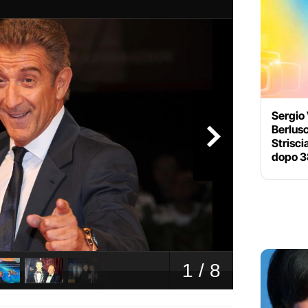
Sergio
Berlusc
Strisci
dopo 3