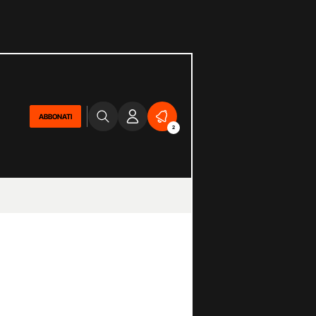
ABBONATI
2