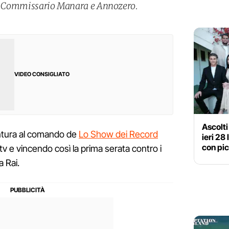
 il Commissario Manara e Annozero.
.
VIDEO CONSIGLIATO
Ascolti
entura al comando de
Lo Show dei Record
ieri 28
con pic
 tv e vincendo così la prima serata contro i
a Rai.