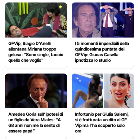
GFVip, Biagio D’Anelli
I 5 momenti imperdibili della
allontana Miriana troppo
quindicesima puntata del
gelosa: “Sono single, faccio
GFVip: Giucas Casella
quello che voglio”
ipnotizza lo studio
Amedeo Goria sull’ipotesi di
Infortunio per Giulia Salemi,
un figlio da Vera Miales: “A
si è fratturata un dito al GF
68 anni non me la sento di
Vip ma l’ha scoperto solo
essere papà”
ora