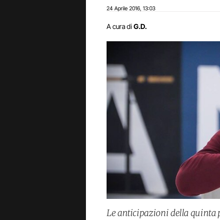
24 Aprile 2016
13:03
,
A cura di
G.D.
Le anticipazioni della quinta 