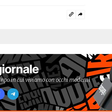
giornale
tempo in cui viviamo con occhi moderni