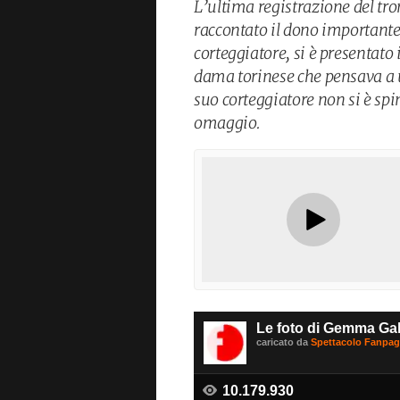
L’ultima registrazione del t
raccontato il dono important
corteggiatore, si è presentato 
dama torinese che pensava a u
suo corteggiatore non si è spin
omaggio.