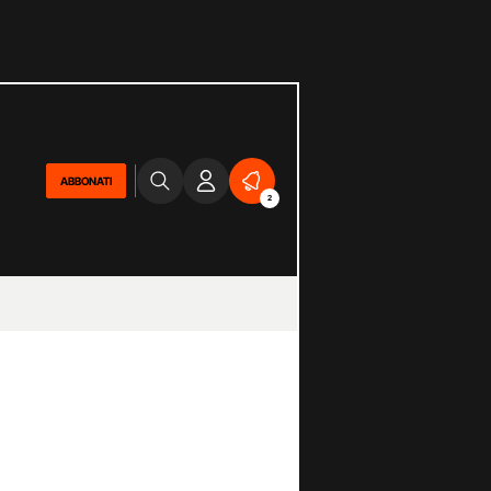
ABBONATI
2