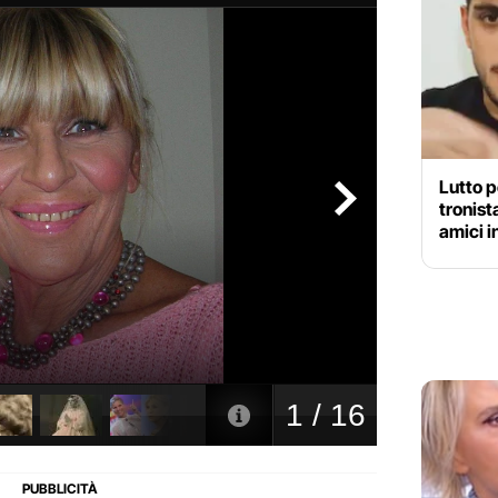
Lutto p
tronist
amici i