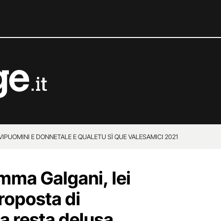
VIP
UOMINI E DONNE
TALE E QUALE
TU SÌ QUE VALES
AMICI 2021
mma Galgani, lei
roposta di
 resta delusa