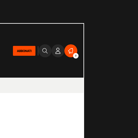
ABBONATI
2