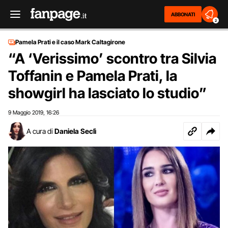
ABBONATI
2
Pamela Prati e il caso Mark Caltagirone
“A ‘Verissimo’ scontro tra Silvia
Toffanin e Pamela Prati, la
showgirl ha lasciato lo studio”
9 Maggio 2019
16:26
,
A cura di
Daniela Seclì