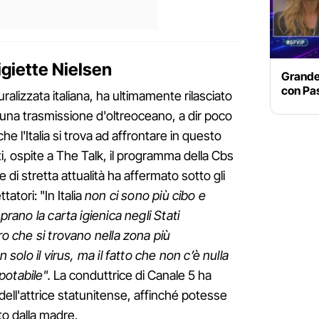
igiette Nielsen
Grande 
con Pa
ralizzata italiana, ha ultimamente rilasciato
i una trasmissione d'oltreoceano, a dir poco
he l'Italia si trova ad affrontare in questo
tti, ospite a The Talk, il programma della Cbs
e di stretta attualità ha affermato sotto gli
tatori: "In Italia
non ci sono più cibo e
prano la carta igienica negli Stati
oro che si trovano nella zona più
n solo il virus, ma il fatto che non c’è nulla
potabile".
La conduttrice di Canale 5 ha
o dell'attrice statunitense, affinché potesse
to dalla madre.