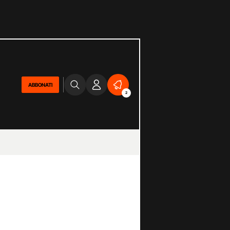
ABBONATI
2