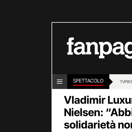
SPETTACOLO
TV
PRO
Vladimir Luxur
Nielsen: “Abb
solidarietà non