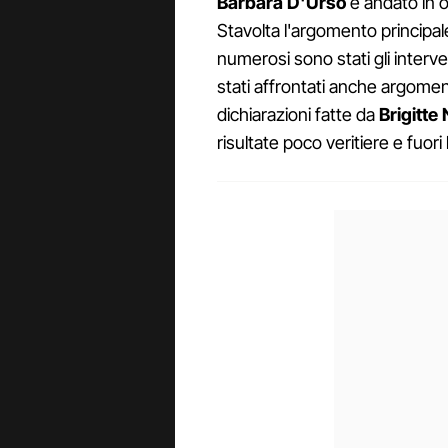
Barbara D'Urso
è andato in 
Stavolta l'argomento principa
numerosi sono stati gli interven
stati affrontati anche argoment
dichiarazioni fatte da
Brigitte
risultate poco veritiere e fuori