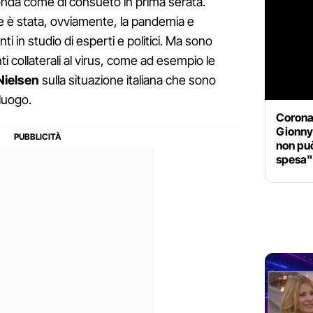
onda come di consueto in prima serata.
le è stata, ovviamente, la pandemia e
ti in studio di esperti e politici. Ma sono
i collaterali al virus, come ad esempio le
 Nielsen
sulla situazione italiana che sono
 luogo.
Coronav
GionnyS
non può
spesa"