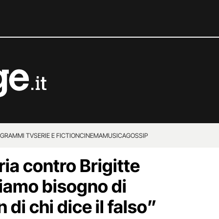
GRAMMI TV
SERIE E FICTION
CINEMA
MUSICA
GOSSIP
ia contro Brigitte
iamo bisogno di
 di chi dice il falso”