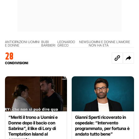
ANTICIPAZIONI UOMINI
BUBI
LEONARDO
NEWS
UOMINI E DONNE L'AMORE
E DONNE
BARBIERI
GRECO
NON HA ETÀ
28
CONDIVISIONI
“Meriti il trono a Uomini e
Gianni Sperti ricoverato in
Donne dopo il bacio con
ospedale: “Intervento
Sabrina”, il like di Lory di
programmato, per fortuna è
Temptation Island al
andato tutto bene”