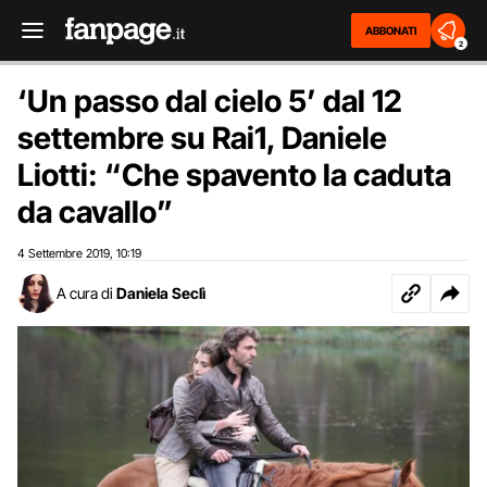
ABBONATI
2
‘Un passo dal cielo 5’ dal 12
settembre su Rai1, Daniele
Liotti: “Che spavento la caduta
da cavallo”
4 Settembre 2019
10:19
,
A cura di
Daniela Seclì