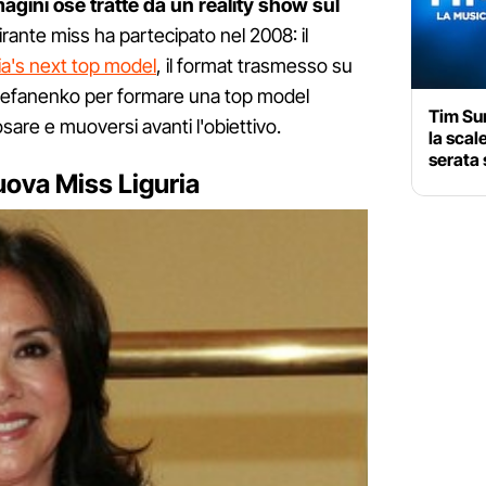
gini osè tratte da un reality show sul
pirante miss ha partecipato nel 2008: il
lia's next top model
, il format trasmesso su
tefanenko per formare una top model
Tim Sum
osare e muoversi avanti l'obiettivo.
la scal
serata 
uova Miss Liguria