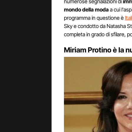
numerose segnalazioni di
imma
mondo della moda
a cui l'as
programma in questione è
Ita
Sky e condotto da Natasha S
completa in grado di sfilare, p
Miriam Protino è la n