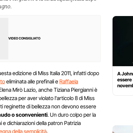
dugno.
VIDEO CONSIGLIATO
ta edizione di Miss Italia 2011, infatti dopo
A John
essere 
eto
eliminata alle prefinali e
Raffaela
novembr
 Elena Mirò Lazio, anche Tiziana Piergianni è
ellezza per aver violato l'articolo 8 di Miss
ranti reginette di bellezza non devono essere
i nudo o sconvenienti
. Un duro colpo per la
 e dichiarazioni della patron Patrizia
segna della semplicità
.