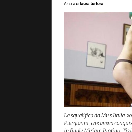
A cura di
laura tortora
La squalifica da Miss Italia 2
Piergianni, che aveva conquist
in finale Miriam Protino. Tizi