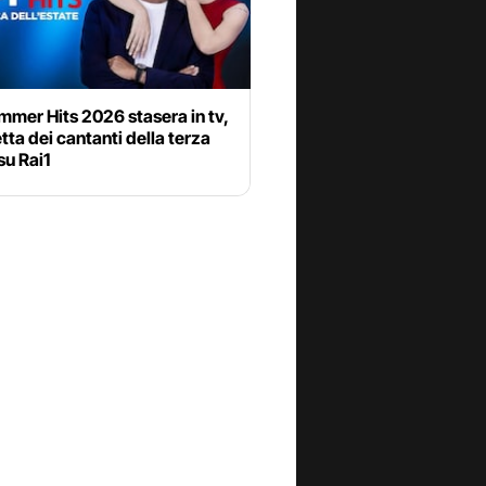
mer Hits 2026 stasera in tv,
etta dei cantanti della terza
su Rai1