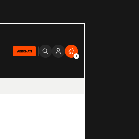
ABBONATI
2