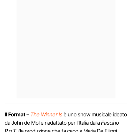
Il Format –
The Winner Is
è uno show musicale ideato
da John de Mol e riadattato per l'Italia dalla
Fascino
P.g.T.
(la produzione che fa capo a Maria De Filippi,