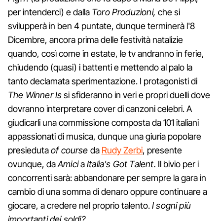
per intenderci) e dalla
Toro Produzioni,
che si
svilupperà in ben 4 puntate, dunque terminerà l'8
Dicembre, ancora prima delle festività natalizie
quando, così come in estate, le tv andranno in ferie,
chiudendo (quasi) i battenti e mettendo al palo la
tanto declamata sperimentazione. I protagonisti di
The Winner Is
si sfideranno in veri e propri duelli dove
dovranno interpretare cover di canzoni celebri. A
giudicarli una commissione composta da 101 italiani
appassionati di musica, dunque una giuria popolare
presieduta
of course
da
Rudy Zerbi
, presente
ovunque, da
Amici
a
Italia's Got Talent.
Il bivio per i
concorrenti sarà: abbandonare per sempre la gara in
cambio di una somma di denaro oppure continuare a
giocare, a credere nel proprio talento.
I sogni più
importanti dei soldi?