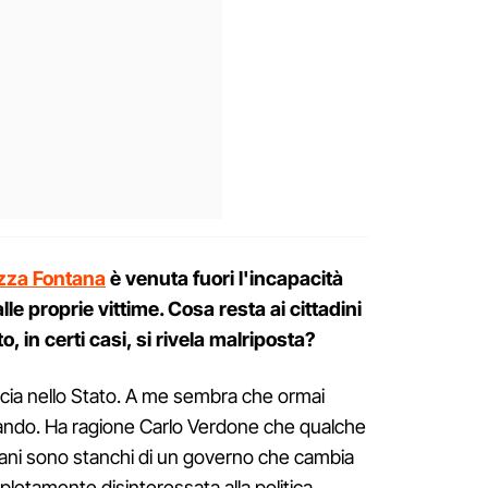
azza Fontana
è venuta fuori l'incapacità
alle proprie vittime. Cosa resta ai cittadini
o, in certi casi, si rivela malriposta?
ducia nello Stato. A me sembra che ormai
ndo. Ha ragione Carlo Verdone che qualche
taliani sono stanchi di un governo che cambia
pletamente disinteressata alla politica