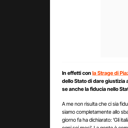
In effetti con
la Strage di Pi
dello Stato di dare giustizia 
se anche la fiducia nello Stat
A me non risulta che ci sia fi
siamo completamente allo sba
giorno fa ha dichiarato: ‘Gli i
ogni sei mesi'. La gente è com