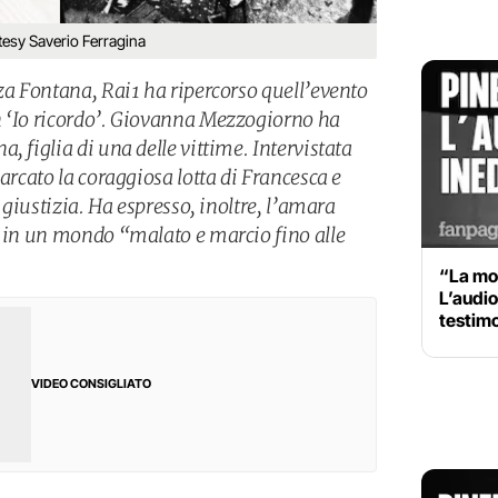
tesy Saverio Ferragina
za Fontana, Rai1 ha ripercorso quell’evento
n ‘Io ricordo’. Giovanna Mezzogiorno ha
, figlia di una delle vittime. Intervistata
marcato la coraggiosa lotta di Francesca e
e giustizia. Ha espresso, inoltre, l’amara
i in un mondo “malato e marcio fino alle
“La mor
L’audio
testimo
VIDEO CONSIGLIATO