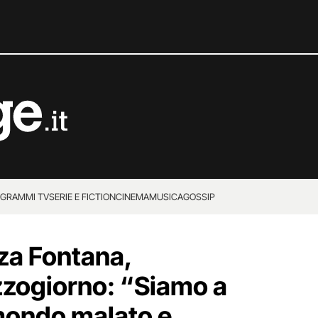
GRAMMI TV
SERIE E FICTION
CINEMA
MUSICA
GOSSIP
zza Fontana,
zogiorno: “Siamo a
 mondo malato e