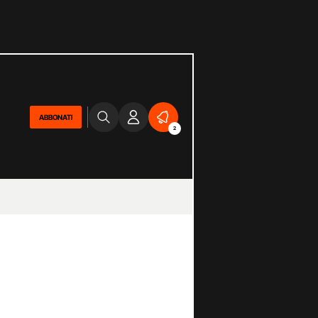
ABBONATI
2