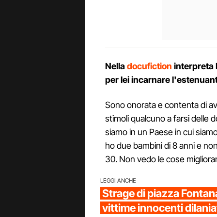
Nella
docufiction
interpreta
per lei incarnare l'estenuant
Sono onorata e contenta di av
stimoli qualcuno a farsi dell
siamo in un Paese in cui siamo a 
ho due bambini di 8 anni e non
30. Non vedo le cose migliora
LEGGI ANCHE
Strage di piazza Fontana
vittime innocenti dilani