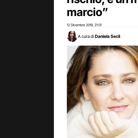
marcio”
12 Dicembre 2019
21:01
,
A cura di
Daniela Seclì