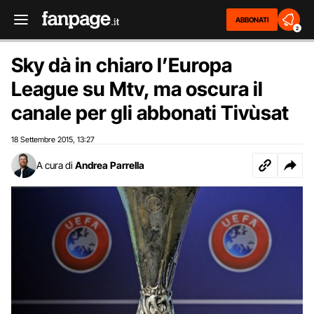
ABBONATI
2
Sky dà in chiaro l’Europa
League su Mtv, ma oscura il
canale per gli abbonati Tivùsat
18 Settembre 2015
13:27
,
A cura di
Andrea Parrella