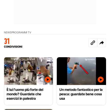
NEWS
PROGRAMMI TV
31
CONDIVISIONI
È lui l'uomo più forte del
Un metodo fantastico per la
mondo? Guardate che
pesca: guardate bene cosa
esercizi in palestra
usa