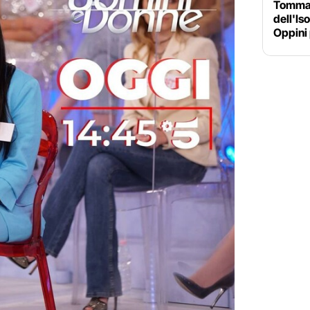
Tommas
dell'Is
Oppini