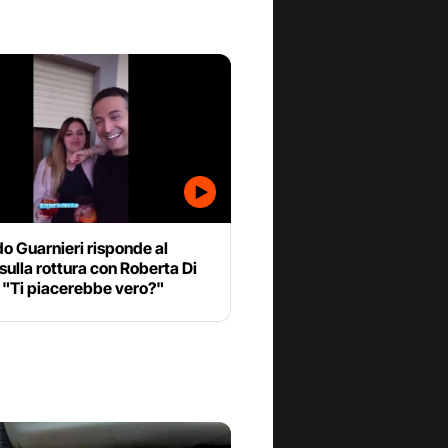
o Guarnieri risponde al
sulla rottura con Roberta Di
 "Ti piacerebbe vero?"