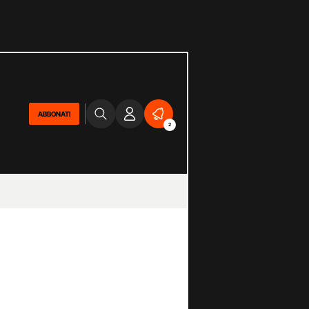
ABBONATI
2