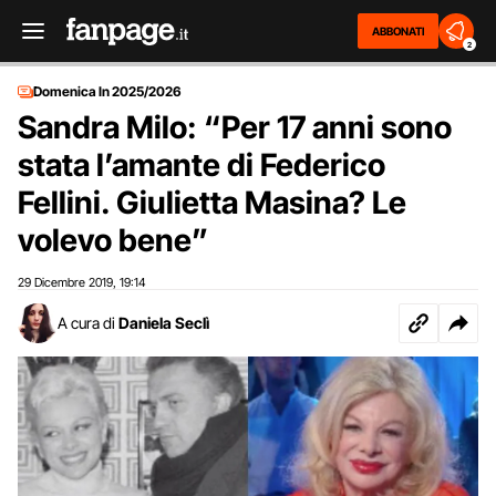
ABBONATI
2
Domenica In 2025/2026
Sandra Milo: “Per 17 anni sono
stata l’amante di Federico
Fellini. Giulietta Masina? Le
volevo bene”
29 Dicembre 2019
19:14
,
A cura di
Daniela Seclì