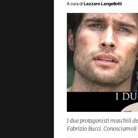
A cura di
Lazzaro Langellotti
I due protagonisti maschili de
Fabrizio Bucci. Conosciamoli