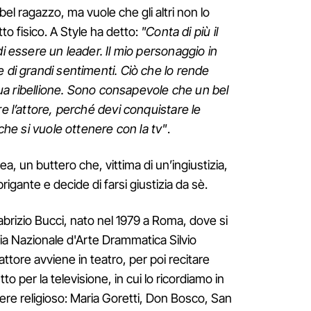
l ragazzo, ma vuole che gli altri non lo
tto fisico. A Style ha detto:
"Conta di più il
di essere un leader. Il mio personaggio in
e di grandi sentimenti. Ciò che lo rende
a sua ribellione. Sono consapevole che un bel
re l’attore, perché devi conquistare le
 che si vuole ottenere con la tv"
.
a, un buttero che, vittima di un’ingiustizia,
rigante e decide di farsi giustizia da sè.
 Fabrizio Bucci, nato nel 1979 a Roma, dove si
a Nazionale d'Arte Drammatica Silvio
ttore avviene in teatro, per poi recitare
o per la televisione, in cui lo ricordiamo in
attere religioso: Maria Goretti, Don Bosco, San