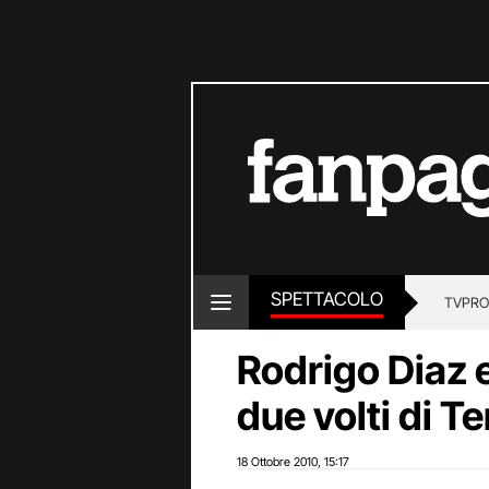
SPETTACOLO
TV
PRO
Rodrigo Diaz e
due volti di Te
18 Ottobre 2010
15:17
,