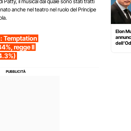
Patty, il musical dal quale sono stati tratti
gnato anche nel teatro nel ruolo del Principe
la.
Elon Mu
annunci
io: Temptation
dell’Od
34%, regge Il
4.3%)