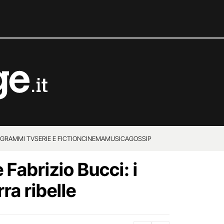
GRAMMI TV
SERIE E FICTION
CINEMA
MUSICA
GOSSIP
 Fabrizio Bucci: i
rra ribelle