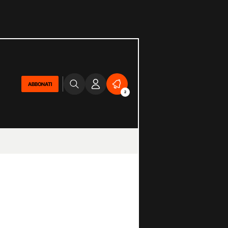
ABBONATI
2