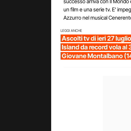
successo arriva con Il Mondo di 
un film e una serie tv. E' impe
Azzurro nel musical Cenerento
LEGGI ANCHE
Ascolti tv di ieri 27 lugl
Island da record vola al 
Giovane Montalbano (1