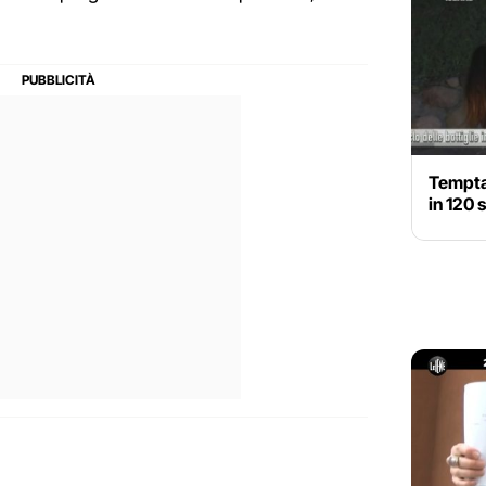
Temptat
in 120 