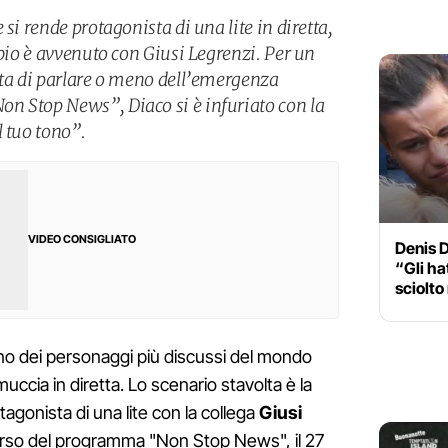
si rende protagonista di una lite in diretta,
rbio è avvenuto con Giusi Legrenzi. Per un
lta di parlare o meno dell’emergenza
n Stop News”, Diaco si è infuriato con la
l tuo tono”.
VIDEO CONSIGLIATO
Denis D
“Gli h
sciolto
no dei personaggi più discussi del mondo
ccia in diretta. Lo scenario stavolta è la
otagonista di una lite con
la collega
Giusi
orso del programma "Non Stop News", il 27