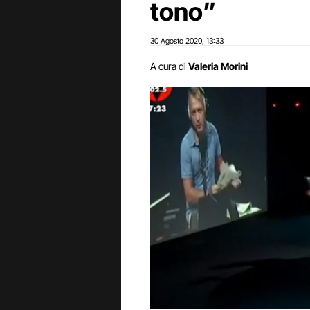
tono”
30 Agosto 2020
13:33
,
A cura di
Valeria Morini