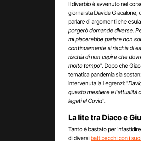
Il diverbio è avvenuto nel cors
giornalista Davide Giacalone, 
parlare di argomenti che esul
porgerò domande diverse. Per 
mi piacerebbe parlare non so
continuamente si rischia di 
rischia di non capire che do
molto tempo
". Dopo che Giac
tematica pandemia sia sostanzi
intervenuta la Legrenzi: "
David
questo mestiere e l'attualità 
legati al Covid
".
La lite tra Diaco e Gi
Tanto è bastato per infastidire
di diversi
battibecchi con i suoi