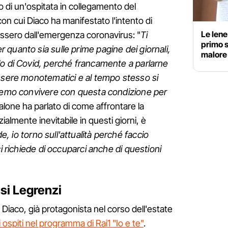
o di un'ospitata in collegamento del
con cui Diaco ha manifestato l'intento di
Le Iene
assero dall'emergenza coronavirus: "
Ti
primo s
quanto sia sulle prime pagine dei giornali,
malore
lo di Covid, perché francamente a parlarne
essere monotematici e al tempo stesso si
vremo convivere con questa condizione per
alone ha parlato di come affrontare la
almente inevitabile in questi giorni, è
e, io torno sull'attualità perché faccio
ci richiede di occuparci anche di questioni
usi Legrenzi
 Diaco, già protagonista nel corso dell'estate
 ospiti nel programma di Rai1 "Io e te"
.