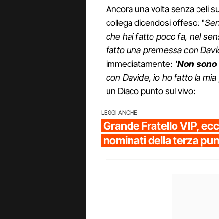
Ancora una volta senza peli sul
collega dicendosi offeso: "
Sen
che hai fatto poco fa, nel sens
fatto una premessa con Davi
immediatamente: "
Non sono 
con Davide, io ho fatto la mi
un Diaco punto sul vivo:
LEGGI ANCHE
Grande Fratello VIP, ecc
nominati della terza pu