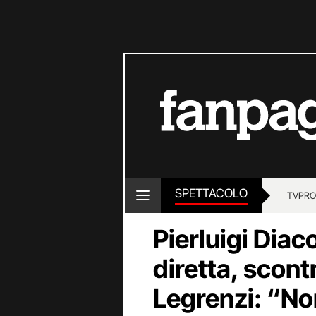
SPETTACOLO
TV
PRO
Pierluigi Diaco
diretta, scont
Legrenzi: “Non