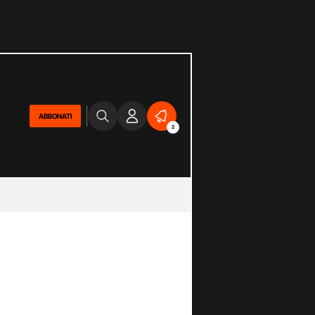
ABBONATI
2