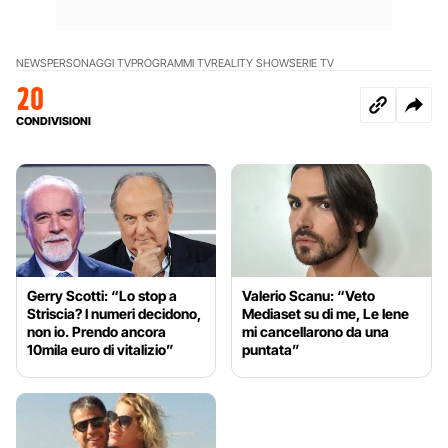
NEWS
PERSONAGGI TV
PROGRAMMI TV
REALITY SHOW
SERIE TV
20
CONDIVISIONI
Gerry Scotti: “Lo stop a
Valerio Scanu: “Veto
Striscia? I numeri decidono,
Mediaset su di me, Le Iene
non io. Prendo ancora
mi cancellarono da una
10mila euro di vitalizio”
puntata”