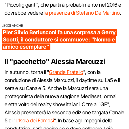
"Piccoli giganti", che partirà probabilmente nel 2016 e
dovrebbe vedere
la presenza di Stefano De Martino
.
LEGGI ANCHE
Pier Silvio Berlusconi fa una sorpresa a Gerry
Scotti, il conduttore si commuove: "Nonno e
amico esemplare"
Il "pacchetto" Alessia Marcuzzi
In autunno, torna il "
Grande Fratello
", con la
conduzione di Alessia Marcuzzi, il daytime su La5 e il
serale su Canale 5. Anche la Marcuzzi sarà una
protagonista della nuova stagione Mediaset, ormai
eletta volto dei reality show italiani. Oltre al "GF",
Alessia presenterà la seconda edizione targata Canale
5 di "
L'Isola dei Famosi
". In base agli impegni della
conduttrice, sarà deciso se e dove collocare il già