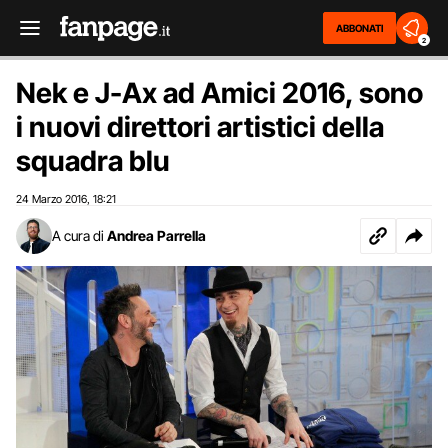
ABBONATI
2
Nek e J-Ax ad Amici 2016, sono
i nuovi direttori artistici della
squadra blu
24 Marzo 2016
18:21
,
A cura di
Andrea Parrella