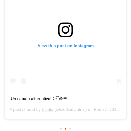
View this post on Instagram
Un sabato alternativo! 😴🍇🌹
A post shared by
Elodie
(@elodiedipatrizi) on
Feb 27, 2016 at 2:17pm PST