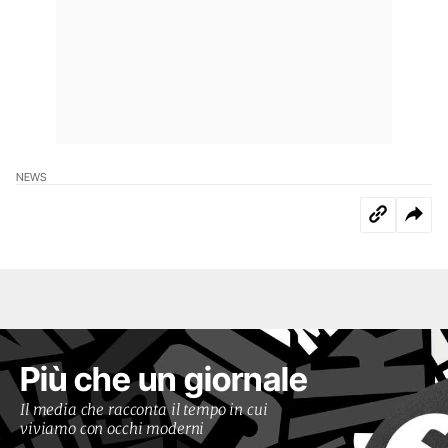
NEWS
Più che un giornale
Il media che racconta il tempo in cui
viviamo con occhi moderni