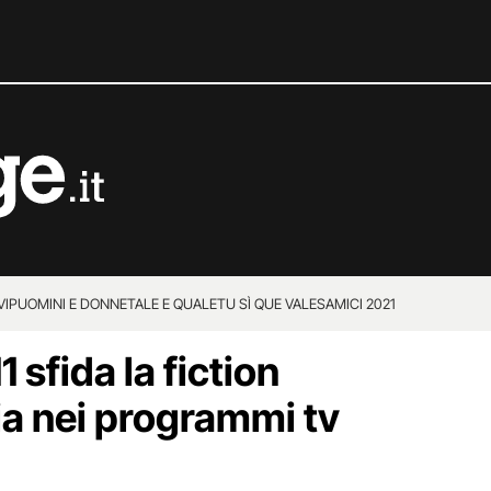
VIP
UOMINI E DONNE
TALE E QUALE
TU SÌ QUE VALES
AMICI 2021
1 sfida la fiction
ia nei programmi tv