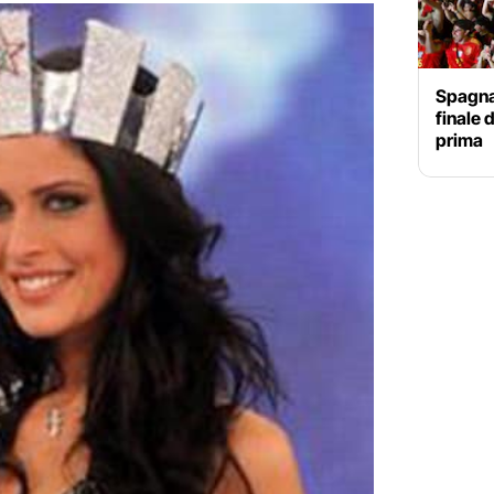
Spagna-
finale 
prima