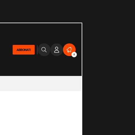
ABBONATI
2