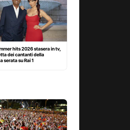
mer hits 2026 stasera in tv,
etta dei cantanti della
 serata su Rai 1