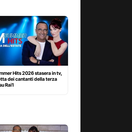
mer Hits 2026 stasera in tv,
etta dei cantanti della terza
su Rai1