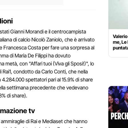
lioni
stati Gianni Morandi e il centrocampista
Valerio
liana di calcio Nicolò Zaniolo, che è arrivato
me, Le 
re Francesca Costa per fare una sorpresa al
puntat
mma di Maria De Filippi ha dovuto
 metà, con "Affari tuoi (Viva gli Sposi!)", lo
 Rai1, condotto da Carlo Conti, che nella
 4.284.000 spettatori pari al 15.9% di share
li della settimana precedente che vedevano
.8% di share).
ammazione tv
i ammiraglie di Rai e Mediaset che hanno