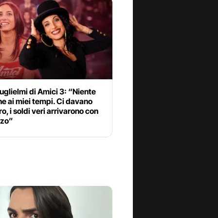
uglielmi di Amici 3: “Niente
e ai miei tempi. Ci davano
o, i soldi veri arrivarono con
nzo”