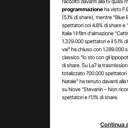
raccolto davanti alla tv quasi m
programmazione
ha visto F.
(5.1% di share), mentre "Blue 
spettatori col 4.8% di share e "
Italia 1 il film d'aimazione "Ca
1.329.000 spettatori e il 5.1%
vai" ha chiuso con 1.289.000 s
classico "Io sto con gli Ippopo
di share. Su La7 la trasmissio
totalizzato 700.000 spettatori
Natale" ha tenuto davanti alla
su Nove "Stevanin – Non ricor
spettatori e l’1.1% di share.
Continua a