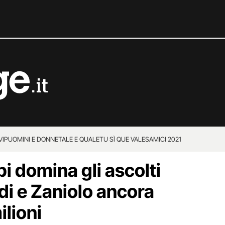
VIP
UOMINI E DONNE
TALE E QUALE
TU SÌ QUE VALES
AMICI 2021
pi domina gli ascolti
di e Zaniolo ancora
ilioni