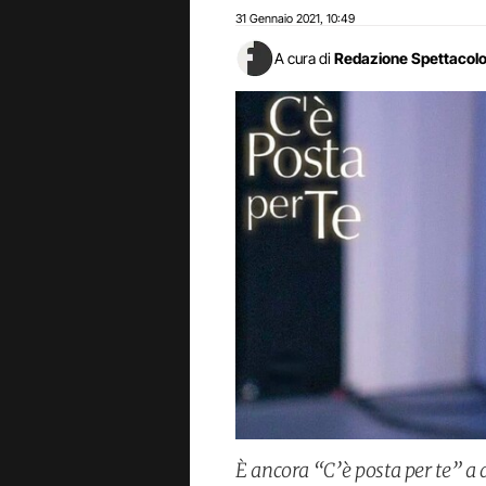
31 Gennaio 2021
10:49
,
A cura di
Redazione Spettacol
È ancora “C’è posta per te” a