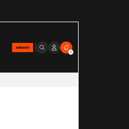
ABBONATI
2