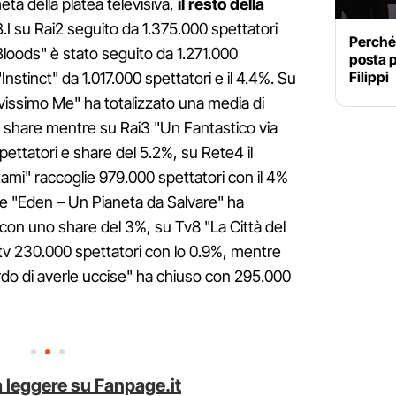
età della platea televisiva,
il resto della
B.I su Rai2 seguito da 1.375.000 spettatori
Perché
Bloods" è stato seguito da 1.271.000
posta p
Filippi
Instinct" da 1.017.000 spettatori e il 4.4%. Su
ttivissimo Me" ha totalizzato una media di
 di share mentre su Rai3 "Un Fantastico via
pettatori e share del 5.2%, su Rete4 il
tami" raccoglie 979.000 spettatori con il 4%
ne "Eden – Un Pianeta da Salvare" ha
 con uno share del 3%, su Tv8 "La Città del
 tv 230.000 spettatori con lo 0.9%, mentre
do di averle uccise" ha chiuso con 295.000
 leggere su Fanpage.it