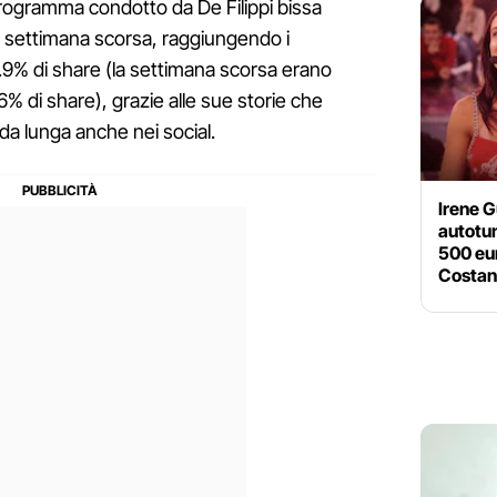
 programma condotto da De Filippi bissa
a settimana scorsa, raggiungendo i
9.9% di share (la settimana scorsa erano
.6% di share), grazie alle sue storie che
da lunga anche nei social.
Irene G
autotun
500 eur
Costa