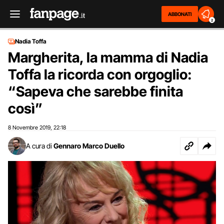
ABBONATI
2
Nadia Toffa
Margherita, la mamma di Nadia
Toffa la ricorda con orgoglio:
“Sapeva che sarebbe finita
così”
8 Novembre 2019
22:18
,
A cura di
Gennaro Marco Duello