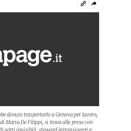
be dovuto trasportarlo a Genova per lavoro,
i Maria De Filippi, si trova alle prese con
i gatti invisibili, steward intransigenti e