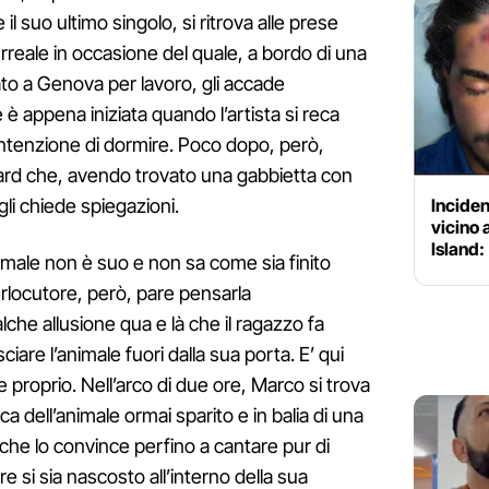
l suo ultimo singolo, si ritrova alle prese
reale in occasione del quale, a bordo di una
to a Genova per lavoro, gli accade
 è appena iniziata quando l’artista si reca
 intenzione di dormire. Poco dopo, però,
ard che, avendo trovato una gabbietta con
Inciden
gli chiede spiegazioni.
vicino
Island:
nimale non è suo e non sa come sia finito
terlocutore, però, pare pensarla
he allusione qua e là che il ragazzo fa
asciare l’animale fuori dalla sua porta. E’ qui
 proprio. Nell’arco di due ore, Marco si trova
ca dell’animale ormai sparito e in balia di una
 che lo convince perfino a cantare pur di
re si sia nascosto all’interno della sua