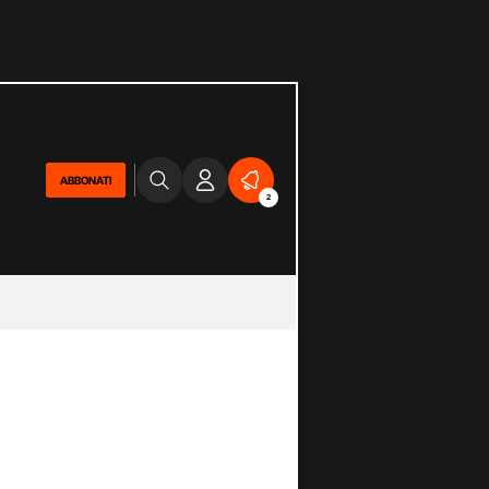
ABBONATI
2