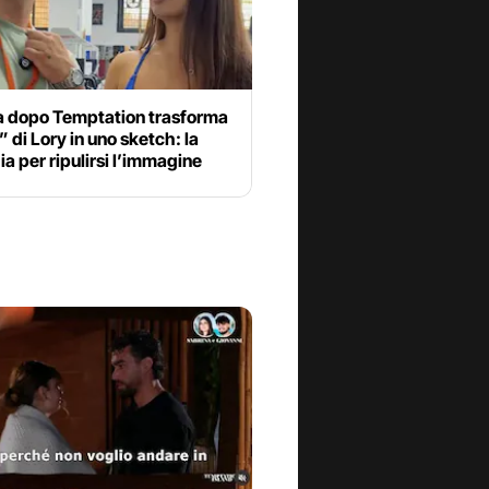
a dopo Temptation trasforma
o” di Lory in uno sketch: la
ia per ripulirsi l’immagine