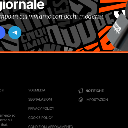
giornale
tempo in cui viviamo con occhi moderni
 il
YOUMEDIA
NOTIFICHE
SEGNALAZIONI
IMPOSTAZIONI
PRIVACY POLICY
ttamento ed
COOKIE POLICY
sente sul
itori,
CONDIZIONI ABBONAMENTO