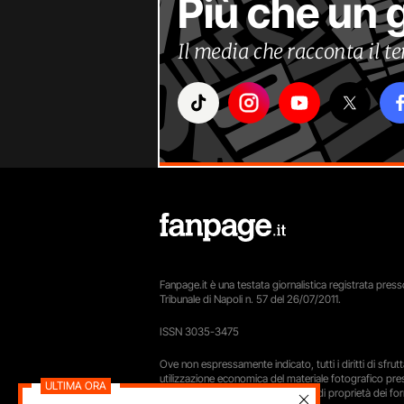
Più che un 
Il media che racconta il 
Fanpage.it è una testata giornalistica registrata presso
Tribunale di Napoli n. 57 del 26/07/2011.
ISSN 3035-3475
Ove non espressamente indicato, tutti i diritti di sfru
utilizzazione economica del materiale fotografico pre
sito Fanpage.it sono da intendersi di proprietà dei forn