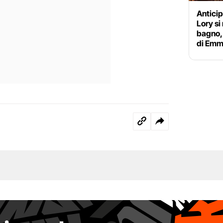
Anticip
Lory si
bagno,
di Em