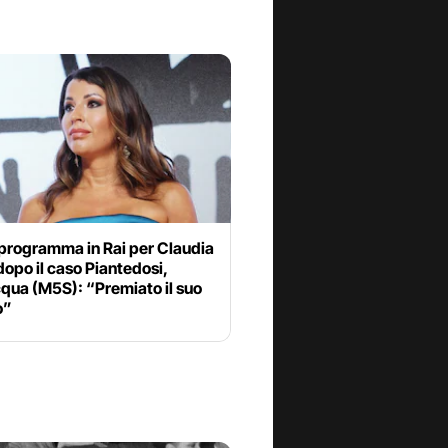
programma in Rai per Claudia
opo il caso Piantedosi,
qua (M5S): “Premiato il suo
o”