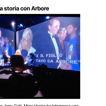
la storia con Arbore
on Jerry Calà, Mara Venier ha intrapreso una