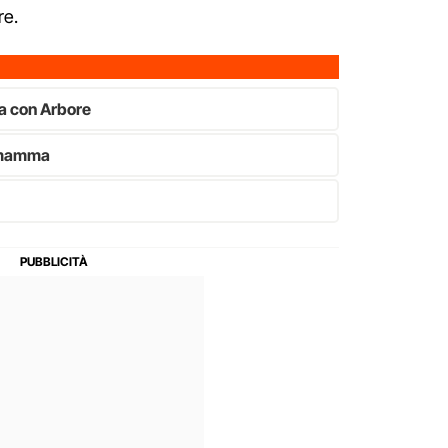
re.
ia con Arbore
a mamma