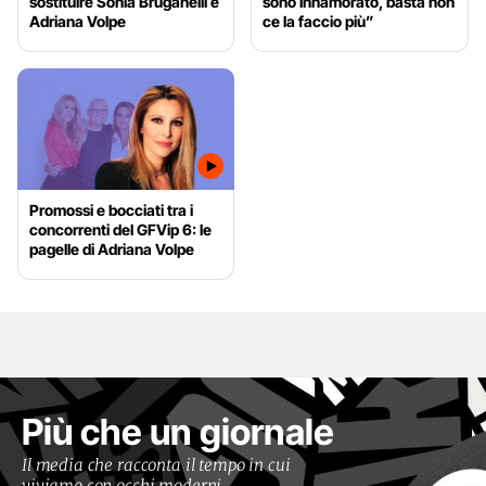
sostituire Sonia Bruganelli e
sono innamorato, basta non
Adriana Volpe
ce la faccio più”
Promossi e bocciati tra i
concorrenti del GFVip 6: le
pagelle di Adriana Volpe
Più che un giornale
Il media che racconta il tempo in cui
viviamo con occhi moderni