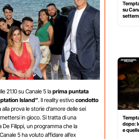
Tempta
su Can
settem
le 21.10 su Canale 5 la
prima puntata
tation Island”
. Il reality estivo
condotto
alla prova le storie d’amore delle sei
ettersi in gioco. Si tratta di una
Tempta
dopo: l
a De Filippi, un programma che la
e quell
Canale 5 ha voluto affidare all’ex