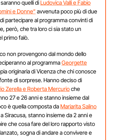
o saranno quelli di
Ludovica Valli e Fabio
Uomini e Donne”
avvenuta poco più di due
di partecipare al programma convinti di
, però, che tra loro ci sia stato un
l primo falò.
ioco non provengono dal mondo dello
rteciperanno al programma
Georgette
ppia originaria di Vicenza che chi conosce
 fonte di sorprese. Hanno deciso di
vio Zerella e Roberta Mercurio
che
o 27 e 26 anni e stanno insieme dal
ioco è quella composta da
Mariarita Salino
o a Siracusa, stanno insieme da 2 anni e
ire che cosa fare del loro rapporto visto
idanzato, sogna di andare a convivere e