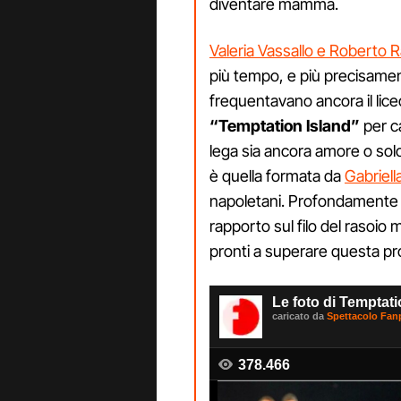
diventare mamma.
Valeria Vassallo e Roberto R
più tempo, e più precisame
frequentavano ancora il lice
“Temptation Island”
per ca
lega sia ancora amore o solo
è quella formata da
Gabriel
napoletani. Profondamente di
rapporto sul filo del rasoi
pronti a superare questa pr