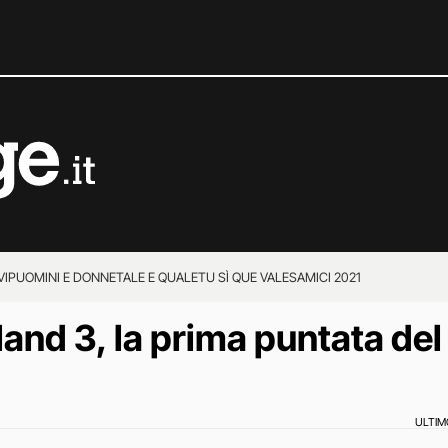
VIP
UOMINI E DONNE
TALE E QUALE
TU SÌ QUE VALES
AMICI 2021
land 3, la prima puntata de
ULTI