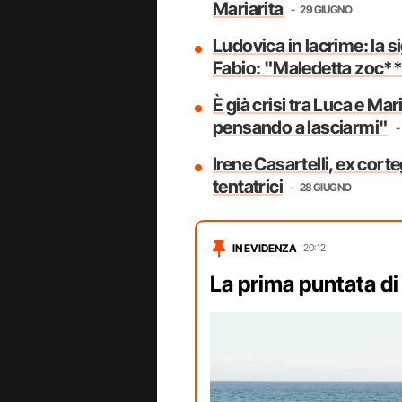
Mariarita
29 GIUGNO
Ludovica in lacrime: la s
Fabio: "Maledetta zoc**
È già crisi tra Luca e Mari
pensando a lasciarmi"
Irene Casartelli, ex corte
tentatrici
28 GIUGNO
IN EVIDENZA
20:12
La prima puntata di