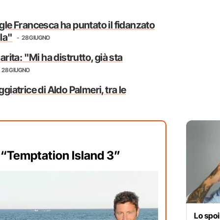
igle Francesca ha puntato il fidanzato
la"
28 GIUGNO
arita: "Mi ha distrutto, già sta
28 GIUGNO
ggiatrice di Aldo Palmeri, tra le
 “Temptation Island 3”
Lo spoi