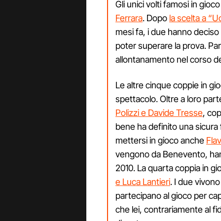
Gli unici volti famosi in gioc
Ferrara
. Dopo
la scelta a “
mesi fa, i due hanno deciso 
poter superare la prova. Pare
allontanamento nel corso de
Le altre cinque coppie in g
spettacolo. Oltre a loro pa
Polizzi e Davide Tresse
, co
bene ha definito una sicura
mettersi in gioco anche
Fla
vengono da Benevento, hann
2010. La quarta coppia in g
e Luca Lantieri
. I due vivon
partecipano al gioco per cap
che lei, contrariamente al f