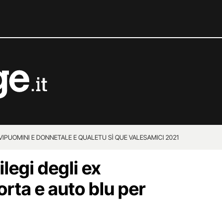
VIP
UOMINI E DONNE
TALE E QUALE
TU SÌ QUE VALES
AMICI 2021
vilegi degli ex
orta e auto blu per