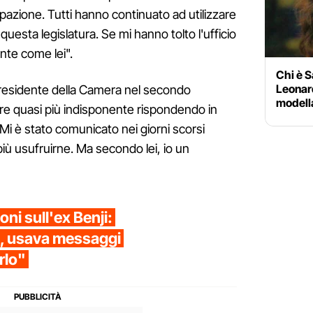
azione. Tutti hanno continuato ad utilizzare
di questa legislatura. Se mi hanno tolto l'ufficio
nte come lei".
Chi è S
Leonard
presidente della Camera nel secondo
modella
re quasi più indisponente rispondendo in
i è stato comunicato nei giorni scorsi
iù usufruirne. Ma secondo lei, io un
oni sull'ex Benji:
ni, usava messaggi
rlo"