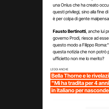
una Onlus che ha creato occup
questi privilegi, sino alla fine 
è per colpa di gente malpensa
Fausto Bertinotti
, anche lui 
governo Prodi, riesce ad esse
questo modo a Filippo Roma:"M
questa notizia che non potrò p
ufficietto non me lo merito?
LEGGI ANCHE
Bella Thorne e le rivelazi
"Mi ha tradita per 4 an
in italiano per nasconde