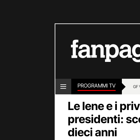
PROGRAMMI TV
GF 
Le Iene e i pri
presidenti: sc
dieci anni