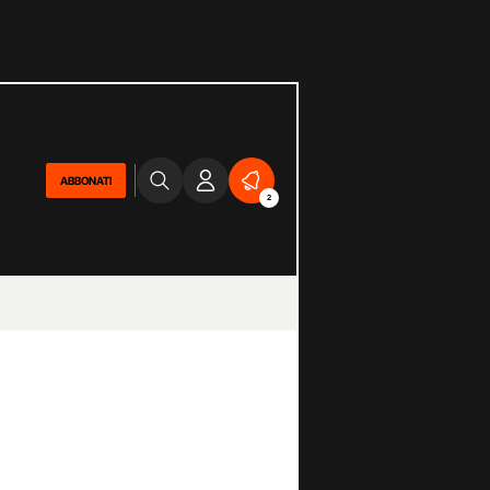
ABBONATI
2