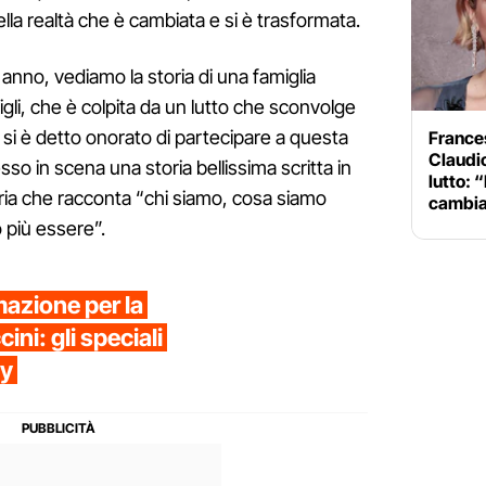
lla realtà che è cambiata e si è trasformata.
un anno, vediamo la storia di una famiglia
igli, che è colpita da un lutto che sconvolge
cast si è detto onorato di partecipare a questa
Frances
Claudi
o in scena una storia bellissima scritta in
lutto: 
oria che racconta “chi siamo, cosa siamo
cambia
 più essere”.
azione per la
ni: gli speciali
ay