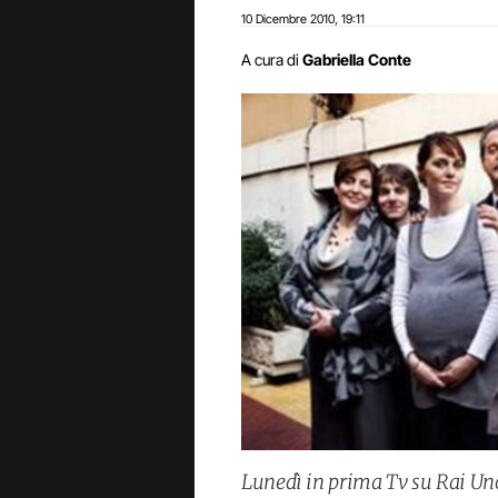
10 Dicembre 2010
19:11
,
A cura di
Gabriella Conte
Lunedì in prima Tv su Rai Uno