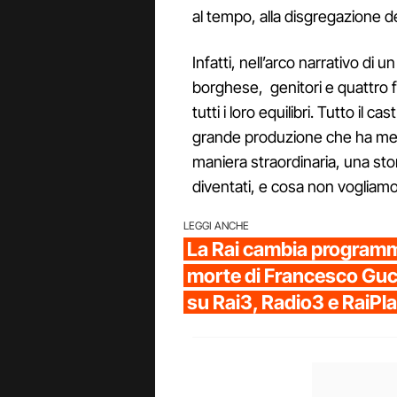
al tempo, alla disgregazione de
Infatti, nell’arco narrativo di 
borghese, genitori e quattro f
tutti i loro equilibri. Tutto il 
grande produzione che ha mess
maniera straordinaria, una st
diventati, e cosa non vogliamo
LEGGI ANCHE
La Rai cambia programm
morte di Francesco Gucci
su Rai3, Radio3 e RaiPl