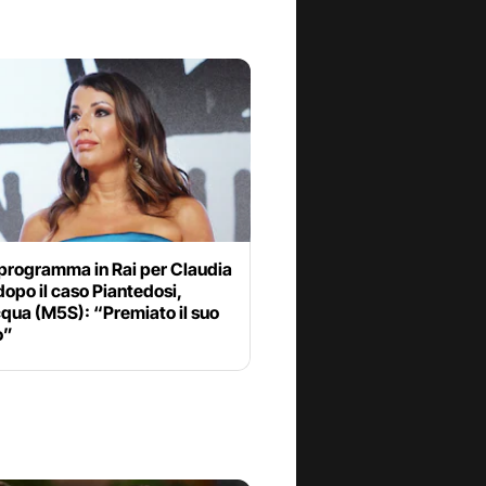
programma in Rai per Claudia
opo il caso Piantedosi,
qua (M5S): “Premiato il suo
o”