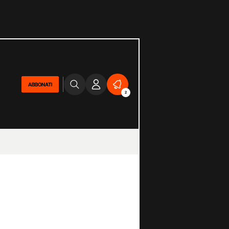
ABBONATI
2