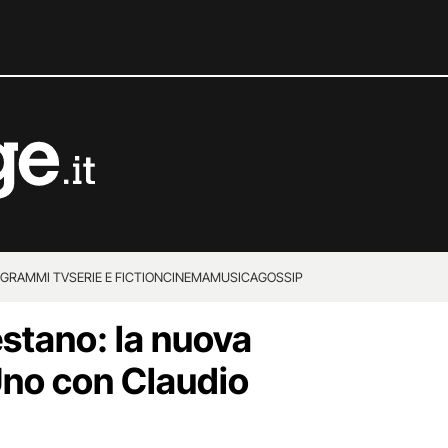
GRAMMI TV
SERIE E FICTION
CINEMA
MUSICA
GOSSIP
estano: la nuova
 Uno con Claudio