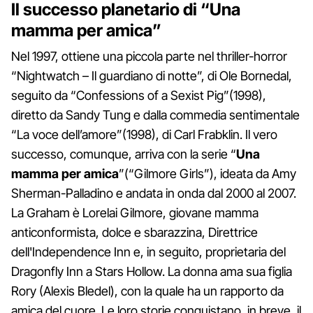
Il successo planetario di “Una
mamma per amica”
Nel 1997, ottiene una piccola parte nel thriller-horror
“Nightwatch – Il guardiano di notte”, di Ole Bornedal,
seguito da “Confessions of a Sexist Pig”(1998),
diretto da Sandy Tung e dalla commedia sentimentale
“La voce dell’amore”(1998), di Carl Frabklin. Il vero
successo, comunque, arriva con la serie “
Una
mamma per amica
”(“Gilmore Girls”), ideata da Amy
Sherman-Palladino e andata in onda dal 2000 al 2007.
La Graham è Lorelai Gilmore, giovane mamma
anticonformista, dolce e sbarazzina, Direttrice
dell'Independence Inn e, in seguito, proprietaria del
Dragonfly Inn a Stars Hollow. La donna ama sua figlia
Rory (Alexis Bledel), con la quale ha un rapporto da
amica del cuore. Le loro storie conquistano, in breve, il