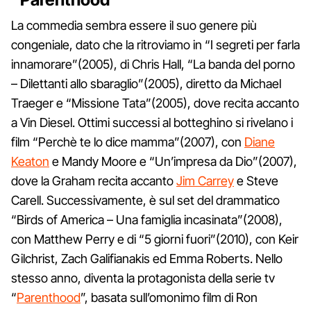
La commedia sembra essere il suo genere più
congeniale, dato che la ritroviamo in “I segreti per farla
innamorare”(2005), di Chris Hall, “La banda del porno
– Dilettanti allo sbaraglio”(2005), diretto da Michael
Traeger e “Missione Tata”(2005), dove recita accanto
a Vin Diesel. Ottimi successi al botteghino si rivelano i
film “Perchè te lo dice mamma”(2007), con
Diane
Keaton
e Mandy Moore e “Un’impresa da Dio”(2007),
dove la Graham recita accanto
Jim Carrey
e Steve
Carell. Successivamente, è sul set del drammatico
“Birds of America – Una famiglia incasinata”(2008),
con Matthew Perry e di “5 giorni fuori”(2010), con Keir
Gilchrist, Zach Galifianakis ed Emma Roberts. Nello
stesso anno, diventa la protagonista della serie tv
“
Parenthood
”, basata sull’omonimo film di Ron