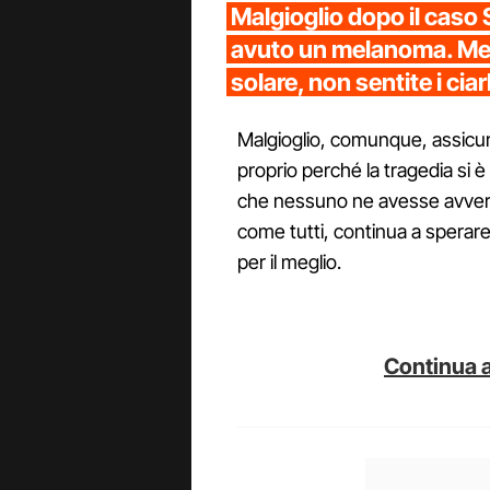
Malgioglio dopo il caso
avuto un melanoma. Met
solare, non sentite i cia
Malgioglio, comunque, assicura
proprio perché la tragedia si 
che nessuno ne avesse avverti
come tutti, continua a sperar
per il meglio.
Continua a