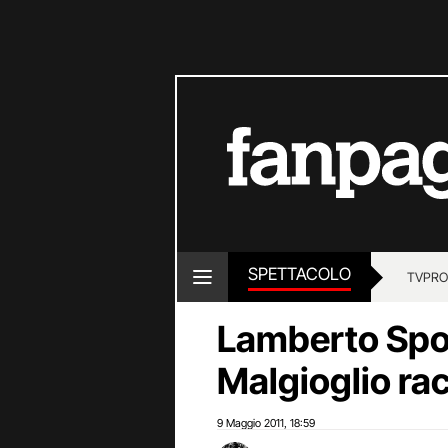
SPETTACOLO
TV
PRO
Lamberto Spos
Malgioglio rac
9 Maggio 2011
18:59
,