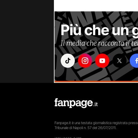
Più che un 
Il media che racconta il 
Fanpage.it è una testata giornalistica registrata presso
Tribunale di Napoli n. 57 del 26/07/2011.