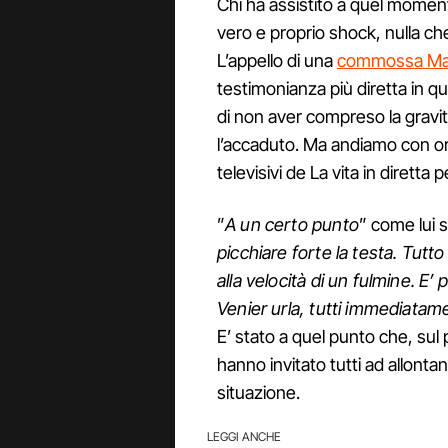
Chi ha assistito a quel moment
vero e proprio shock, nulla c
L’appello di una
commossa Mar
testimonianza più diretta in qu
di non aver compreso la gravit
l’accaduto. Ma andiamo con ord
televisivi de La vita in diretta
”
A un certo punto
” come lui 
picchiare forte la testa. Tut
alla velocità di un fulmine. E
Venier urla, tutti immediatam
E’ stato a quel punto che, sul 
hanno invitato tutti ad allont
situazione.
LEGGI ANCHE