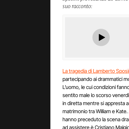
suo racconto:
La tragedia di Lamberto Sposi
partecipando ai drammatici m
L’uomo, le cui condizioni fann
sentito male lo scorso venerdì a
in diretta mentre si appresta a
matrimonio tra William e Kate
hanno preceduto la scena dram
ad assistere è Cristiano Malgio