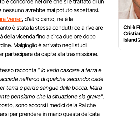
o è concorde nel dire che si è trattato di un
he nessuno avrebbe mai potuto aspettarsi.
a Venier
, d’altro canto, ne è la
Chi è F
anto è stata la stessa conduttrice a rivelare
Cristi
à della vicenda fino a circa due ore dopo
Island
ine. Malgioglio è arrivato negli studi
 per partecipare da ospite alla trasmissione.
stesso racconta “
lo vedo cascare a terra e
to accade nell’arco di qualche secondo: cade
’ per terra e perde sangue dalla bocca. Mara
ente pensiamo che la situazione sia grave
”.
posto, sono accorsi i medici della Rai che
anarsi per prendere in mano questa delicata