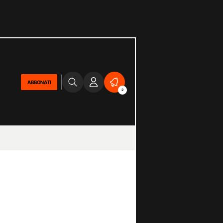
ABBONATI
2