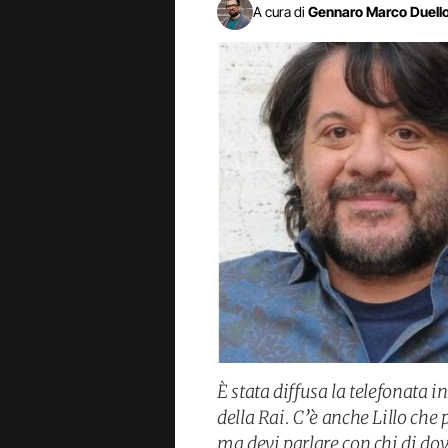
A cura di
Gennaro Marco Duell
È stata diffusa la telefonata 
della Rai. C’è anche Lillo che 
ma devi parlare con chi di do