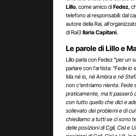
Lillo
, come amico di
Fedez
, c
telefono ai responsabili: dal 
autore della Rai, all'organizza
di Rai3
Ilaria
Capitani
.
Le parole di Lillo e 
Lillo parla con Fedez "per un 
parlare con l'artista:
"Fede io s
Ma né io, né Ambra e né Stefa
non c'entriamo niente. Fede s
praticamente, ma ti passerò c
con tutto quello che dici e a
sollevato dei problemi e di cu
chiediamo a tutti se ci sono t
delle posizioni di Cgil, Cisl e U