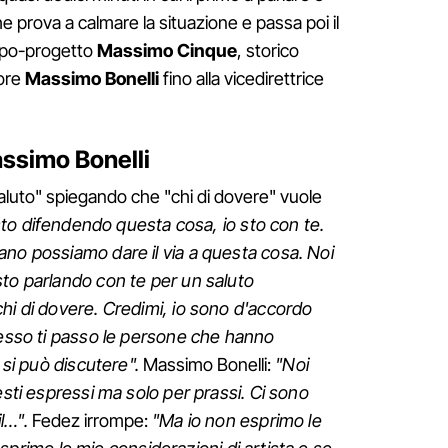
he prova a calmare la situazione e passa poi il
capo-progetto
Massimo
Cinque
, storico
tore
Massimo
Bonelli
fino alla vicedirettrice
Massimo Bonelli
saluto" spiegando che "chi di dovere" vuole
to difendendo questa cosa, io sto con te.
no possiamo dare il via a questa cosa. Noi
to parlando con te per un saluto
hi di dovere. Credimi, io sono d'accordo
desso ti passo le persone che hanno
i si può discutere".
Massimo Bonelli:
"Noi
esti espressi ma solo per prassi. Ci sono
il…".
Fedez irrompe:
"Ma io non esprimo le