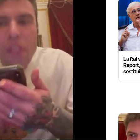
La Rai 
Report,
sostitu