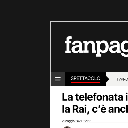
SPETTACOLO
TV
PRO
La telefonata 
la Rai, c’è anc
2 Maggio 2021
22:52
,