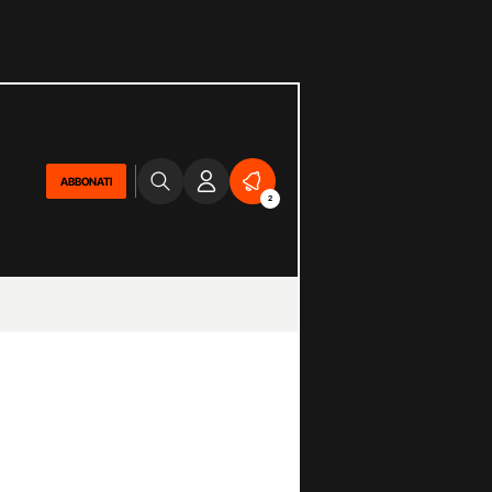
ABBONATI
2