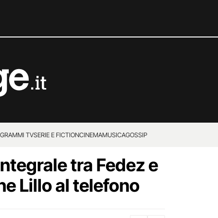
GRAMMI TV
SERIE E FICTION
CINEMA
MUSICA
GOSSIP
integrale tra Fedez e
he Lillo al telefono