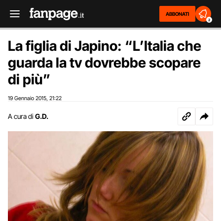
ABBONATI
2
La figlia di Japino: “L’Italia che
guarda la tv dovrebbe scopare
di più”
19 Gennaio 2015
21:22
,
A cura di
G.D.