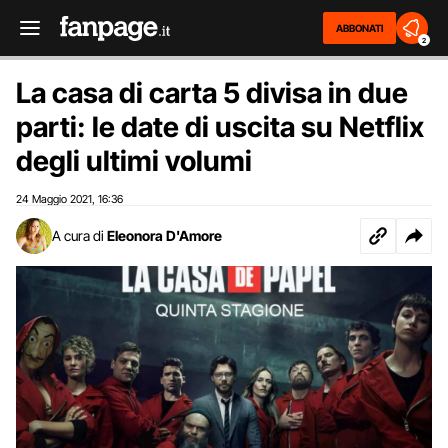
ABBONATI
2
La casa di carta 5 divisa in due
parti: le date di uscita su Netflix
degli ultimi volumi
24 Maggio 2021
16:36
,
A cura di
Eleonora D'Amore