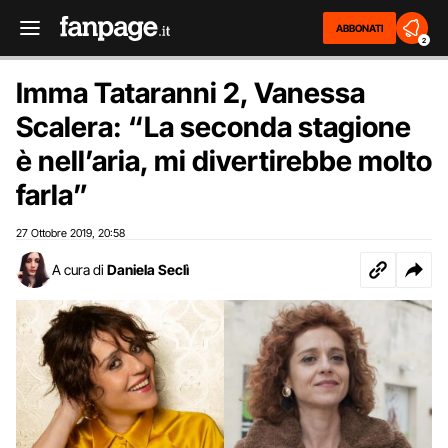
ABBONATI
2
Imma Tataranni 2, Vanessa
Scalera: “La seconda stagione
è nell’aria, mi divertirebbe molto
farla”
27 Ottobre 2019
20:58
,
A cura di
Daniela Seclì